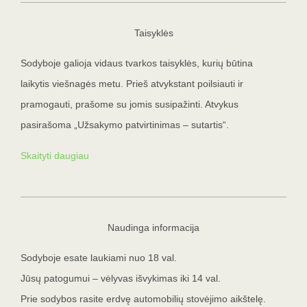
Taisyklės
Sodyboje galioja vidaus tvarkos taisyklės, kurių būtina
laikytis viešnagės metu. Prieš atvykstant poilsiauti ir
pramogauti, prašome su jomis susipažinti. Atvykus
pasirašoma „Užsakymo patvirtinimas – sutartis“.
Skaityti daugiau
Naudinga informacija
Sodyboje esate laukiami nuo 18 val.
Jūsų patogumui – vėlyvas išvykimas iki 14 val.
Prie sodybos rasite erdvę automobilių stovėjimo aikštelę.