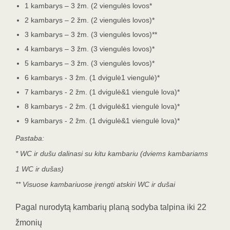
1 kambarys – 3 žm. (2 viengulės lovos*
2 kambarys – 2 žm. (2 viengulės lovos)*
3 kambarys – 3 žm. (3 viengulės lovos)**
4 kambarys – 3 žm. (3 viengulės lovos)*
5 kambarys – 3 žm. (3 viengulės lovos)*
6 kambarys - 3 žm. (1 dvigulė1 viengulė)*
7 kambarys - 2 žm. (1 dvigulė&1 viengulė lova)*
8 kambarys - 2 žm. (1 dvigulė&1 viengulė lova)*
9 kambarys - 2 žm. (1 dvigulė&1 viengulė lova)*
Pastaba:
* WC ir dušu dalinasi su kitu kambariu (dviems kambariams
1 WC ir dušas)
** Visuose kambariuose įrengti atskiri WC ir dušai
Pagal nurodytą kambarių planą sodyba talpina iki 22 
žmonių