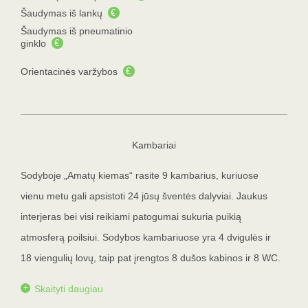
Šaudymas iš lankų
€
Šaudymas iš pneumatinio
ginklo
€
Orientacinės varžybos
€
Kambariai
Sodyboje „Amatų kiemas“ rasite 9 kambarius, kuriuose
vienu metu gali apsistoti 24 jūsų šventės dalyviai. Jaukus
interjeras bei visi reikiami patogumai sukuria puikią
atmosferą poilsiui. Sodybos kambariuose yra 4 dvigulės ir
18 viengulių lovų, taip pat įrengtos 8 dušos kabinos ir 8 WC.
Skaityti daugiau