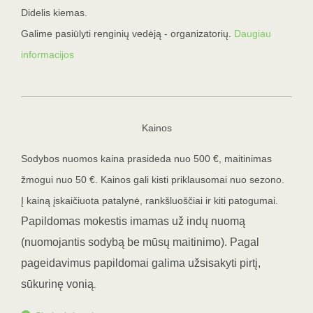
Didelis kiemas.
Galime pasiūlyti renginių vedėją - organizatorių.
Daugiau
informacijos
Kainos
Sodybos nuomos kaina prasideda nuo 500 €, maitinimas
žmogui nuo 50 €. Kainos gali kisti priklausomai nuo sezono.
Į kainą įskaičiuota patalynė, rankšluoščiai ir kiti patogumai.
Papildomas mokestis imamas už indų nuomą 
(nuomojantis sodybą be mūsų maitinimo). Pagal 
pageidavimus papildomai galima užsisakyti pirtį, 
sūkurinę vonią
.