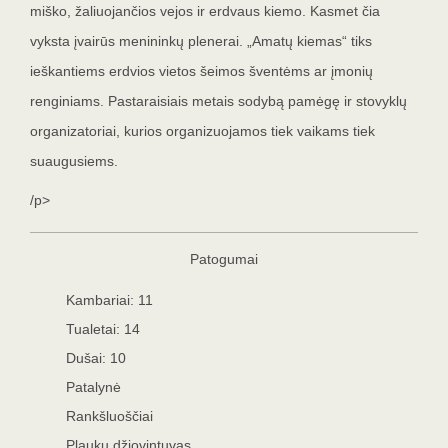
miško, žaliuojančios vejos ir erdvaus kiemo. Kasmet čia
vyksta įvairūs menininkų plenerai. „Amatų kiemas“ tiks
ieškantiems erdvios vietos šeimos šventėms ar įmonių
renginiams. Pastaraisiais metais sodybą pamėgę ir stovyklų
organizatoriai, kurios organizuojamos tiek vaikams tiek
suaugusiems.
/p>
Patogumai
Kambariai: 11
Tualetai:
14
Dušai:
10
Patalynė
Rankšluoščiai
Plaukų džiovintuvas