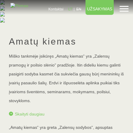
UŽSAKYMAS
Kontaktai
LT
EN
Amatų kiemas
- lt
Miško tankmėje įsikūręs „Amatų kiemas“ yra „Zalensų
pramogų ir poilsio slėnio“ pradžioje. Itin dideliu kiemu galinti
pasigirti sodyba kasmet čia sukviečia gausų būrį menininkų iš
įvairių pasaulio šalių. Erdvi ir išpuoselėta aplinka puikiai tiks
įvairioms šventėms, seminarams, mokymams, poilsiui,
stovykloms.
Skaityti daugiau
„Amatų kiemas“ yra greta „Zalensų sodybos“, apsuptas