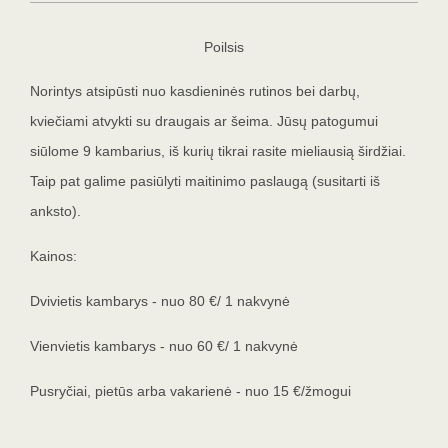
Poilsis
Norintys atsipūsti nuo kasdieninės rutinos bei darbų,
kviečiami atvykti su draugais ar šeima. Jūsų patogumui
siūlome 9 kambarius, iš kurių tikrai rasite mieliausią širdžiai.
Taip pat galime pasiūlyti maitinimo paslaugą (susitarti iš
anksto).
Kainos:
Dvivietis kambarys - nuo 80 €/ 1 nakvynė
Vienvietis kambarys - nuo 60 €/ 1 nakvynė
Pusryčiai, pietūs arba vakarienė - nuo 15 €/žmogui