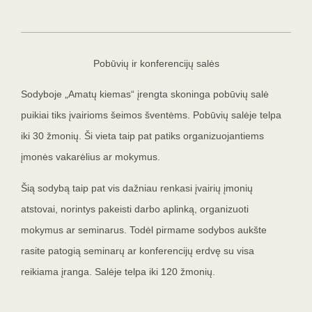
Pobūvių ir konferencijų salės
Sodyboje „Amatų kiemas“ įrengta skoninga pobūvių salė
puikiai tiks įvairioms šeimos šventėms. Pobūvių salėje telpa
iki 30 žmonių. Ši vieta taip pat patiks organizuojantiems
įmonės vakarėlius ar mokymus.
Šią sodybą taip pat vis dažniau renkasi įvairių įmonių
atstovai, norintys pakeisti darbo aplinką, organizuoti
mokymus ar seminarus. Todėl pirmame sodybos aukšte
rasite patogią seminarų ar konferencijų erdvę su visa
reikiama įranga. Salėje telpa iki 120 žmonių.